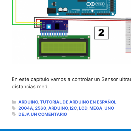
En este capítulo vamos a controlar un Sensor ult
distancias med...
CATEGORÍAS
ARDUINO
,
TUTORIAL DE ARDUINO EN ESPAÑOL
ETIQUETAS
2004A
,
2560
,
ARDUINO
,
I2C
,
LCD
,
MEGA
,
UNO
DEJA UN COMENTARIO