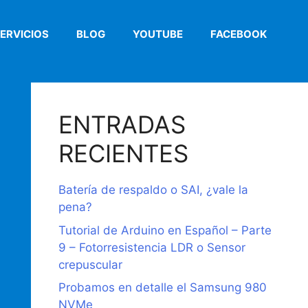
ERVICIOS
BLOG
YOUTUBE
FACEBOOK
ENTRADAS
RECIENTES
Batería de respaldo o SAI, ¿vale la
pena?
Tutorial de Arduino en Español – Parte
9 – Fotorresistencia LDR o Sensor
crepuscular
Probamos en detalle el Samsung 980
NVMe