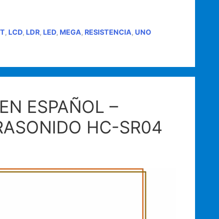
UT
,
LCD
,
LDR
,
LED
,
MEGA
,
RESISTENCIA
,
UNO
EN ESPAÑOL –
TRASONIDO HC-SR04