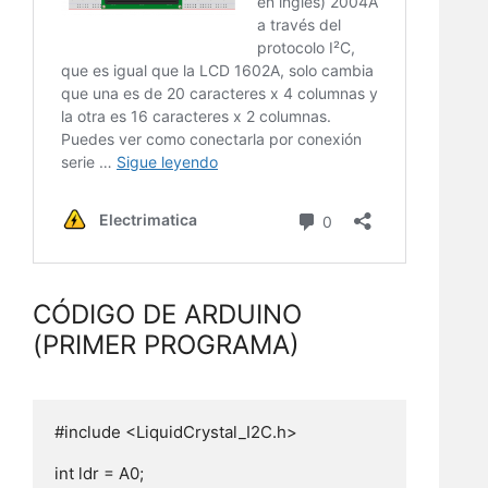
CÓDIGO DE ARDUINO
(PRIMER PROGRAMA)
#include <LiquidCrystal_I2C.h>

int ldr = A0;
