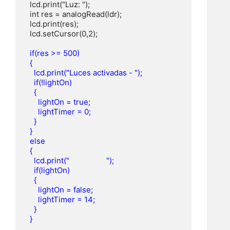
  lcd.print("Luz: ");

  int res = analogRead(ldr);

  lcd.print(res);

  if(res >= 500)

  {

    lcd.print("Luces activadas - ");

    if(!lightOn)

    {

      lightOn = true;

      lightTimer = 0;

    }

  }

  else

  {

    lcd.print("                  ");

    if(lightOn)

    {

      lightOn = false;

      lightTimer = 14;

    }
