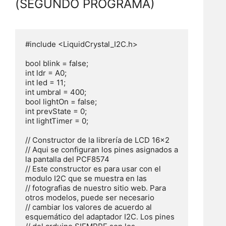
(SEGUNDO PROGRAMA)
#include <LiquidCrystal_I2C.h>

bool blink = false;

int ldr = A0;

int led = 11;

int umbral = 400;

bool lightOn = false;

int prevState = 0;

int lightTimer = 0;

// Constructor de la librería de LCD 16x2

// Aqui se configuran los pines asignados a 
la pantalla del PCF8574

// Este constructor es para usar con el 
modulo I2C que se muestra en las

// fotografias de nuestro sitio web. Para 
otros modelos, puede ser necesario

// cambiar los valores de acuerdo al 
esquemático del adaptador I2C. Los pines
