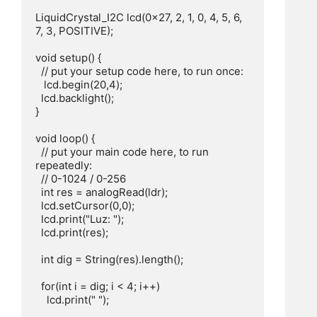
LiquidCrystal_I2C lcd(0x27, 2, 1, 0, 4, 5, 6, 
7, 3, POSITIVE);

void setup() {

  // put your setup code here, to run once:

   lcd.begin(20,4);

  lcd.backlight(); 

}

void loop() {

  // put your main code here, to run 
repeatedly:

  // 0-1024 / 0-256

  int res = analogRead(ldr);

  lcd.setCursor(0,0);

  lcd.print("Luz: ");

  lcd.print(res);

  int dig = String(res).length();

  for(int i = dig; i < 4; i++)

    lcd.print(" ");
