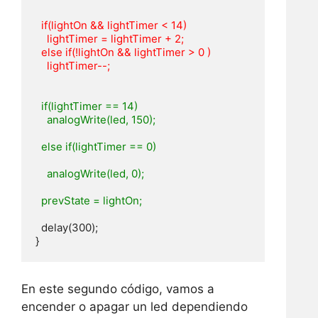
  if(lightOn && lightTimer < 14)

    lightTimer = lightTimer + 2;

  else if(!lightOn && lightTimer > 0 )

    lightTimer--;

  if(lightTimer == 14)

    analogWrite(led, 150);

  else if(lightTimer == 0)

    analogWrite(led, 0); 

  delay(300);

}
En este segundo código, vamos a
encender o apagar un led dependiendo