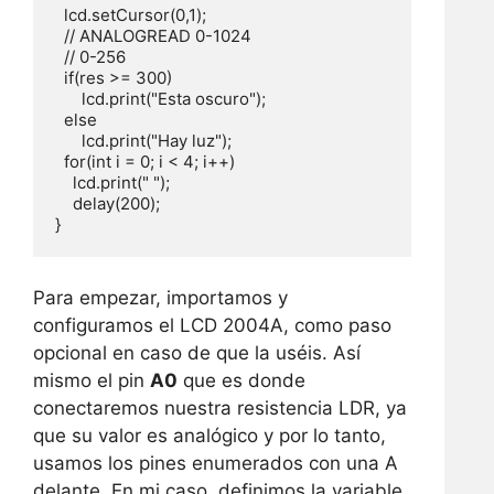
  lcd.setCursor(0,1);

  // ANALOGREAD 0-1024

  // 0-256

  if(res >= 300)

      lcd.print("Esta oscuro");

  else

      lcd.print("Hay luz");

  for(int i = 0; i < 4; i++)

    lcd.print(" ");    

    delay(200);

}
Para empezar, importamos y
configuramos el LCD 2004A, como paso
opcional en caso de que la uséis. Así
mismo el pin
A0
que es donde
conectaremos nuestra resistencia LDR, ya
que su valor es analógico y por lo tanto,
usamos los pines enumerados con una A
delante. En mi caso, definimos la variable