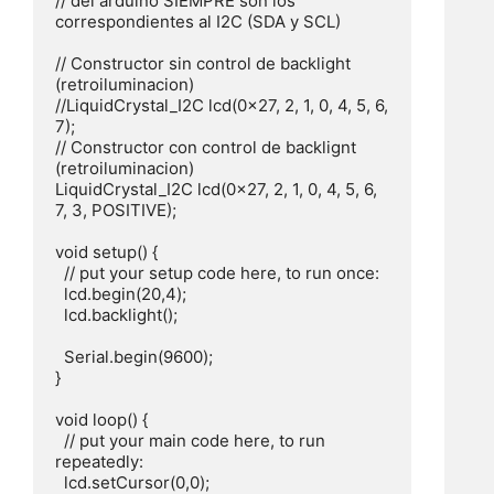
// del arduino SIEMPRE son los 
correspondientes al I2C (SDA y SCL)

// Constructor sin control de backlight 
(retroiluminacion)

//LiquidCrystal_I2C lcd(0x27, 2, 1, 0, 4, 5, 6, 
7);

// Constructor con control de backlignt 
(retroiluminacion)

LiquidCrystal_I2C lcd(0x27, 2, 1, 0, 4, 5, 6, 
7, 3, POSITIVE);

void setup() {

  // put your setup code here, to run once:

  lcd.begin(20,4);

  lcd.backlight();

  Serial.begin(9600);

}

void loop() {

  // put your main code here, to run 
repeatedly:

  lcd.setCursor(0,0);
