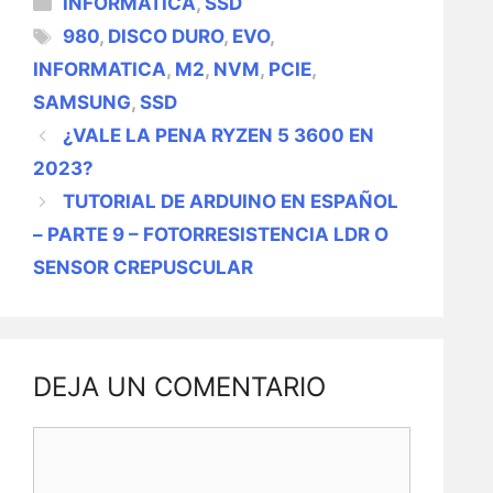
INFORMÁTICA
,
SSD
ETIQUETAS
980
,
DISCO DURO
,
EVO
,
INFORMATICA
,
M2
,
NVM
,
PCIE
,
SAMSUNG
,
SSD
NAVEGACIÓN
¿VALE LA PENA RYZEN 5 3600 EN
DE
2023?
ENTRADAS
TUTORIAL DE ARDUINO EN ESPAÑOL
– PARTE 9 – FOTORRESISTENCIA LDR O
SENSOR CREPUSCULAR
DEJA UN COMENTARIO
Comentario