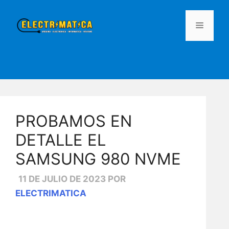
Saltar
al
MENÚ
contenido
PROBAMOS EN
DETALLE EL
SAMSUNG 980 NVME
11 DE JULIO DE 2023
POR
ELECTRIMATICA