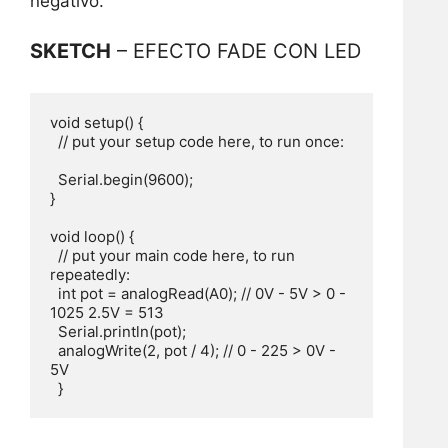
negativo.
SKETCH
– EFECTO FADE CON LED
void setup() {

  // put your setup code here, to run once:

  Serial.begin(9600);

}

void loop() {

  // put your main code here, to run 
repeatedly:

  int pot = analogRead(A0); // 0V - 5V > 0 - 
1025 2.5V = 513

  Serial.println(pot);

  analogWrite(2, pot / 4); // 0 - 225 > 0V - 
5V
