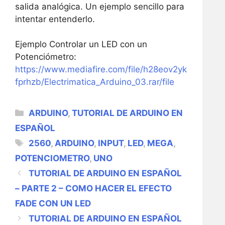
salida analógica. Un ejemplo sencillo para
intentar entenderlo.
Ejemplo Controlar un LED con un
Potenciómetro:
https://www.mediafire.com/file/h28eov2yk
fprhzb/Electrimatica_Arduino_03.rar/file
CATEGORÍAS
ARDUINO
,
TUTORIAL DE ARDUINO EN
ESPAÑOL
ETIQUETAS
2560
,
ARDUINO
,
INPUT
,
LED
,
MEGA
,
POTENCIOMETRO
,
UNO
NAVEGACIÓN
TUTORIAL DE ARDUINO EN ESPAÑOL
DE
– PARTE 2 – COMO HACER EL EFECTO
ENTRADAS
FADE CON UN LED
TUTORIAL DE ARDUINO EN ESPAÑOL