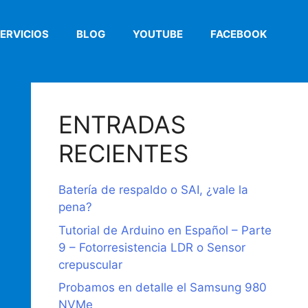
ERVICIOS
BLOG
YOUTUBE
FACEBOOK
ENTRADAS
RECIENTES
Batería de respaldo o SAI, ¿vale la
pena?
Tutorial de Arduino en Español – Parte
9 – Fotorresistencia LDR o Sensor
crepuscular
Probamos en detalle el Samsung 980
NVMe