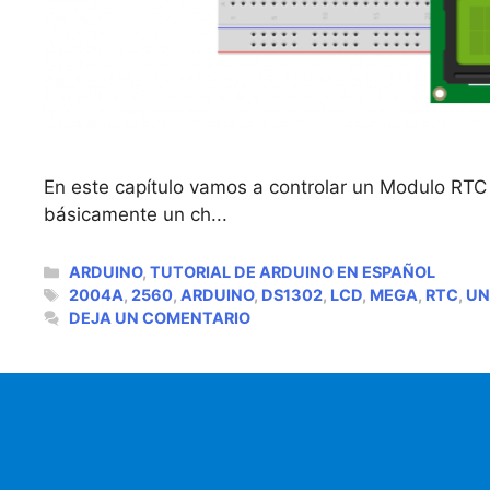
En este capítulo vamos a controlar un Modulo RTC 
básicamente un ch...
CATEGORÍAS
ARDUINO
,
TUTORIAL DE ARDUINO EN ESPAÑOL
ETIQUETAS
2004A
,
2560
,
ARDUINO
,
DS1302
,
LCD
,
MEGA
,
RTC
,
U
DEJA UN COMENTARIO