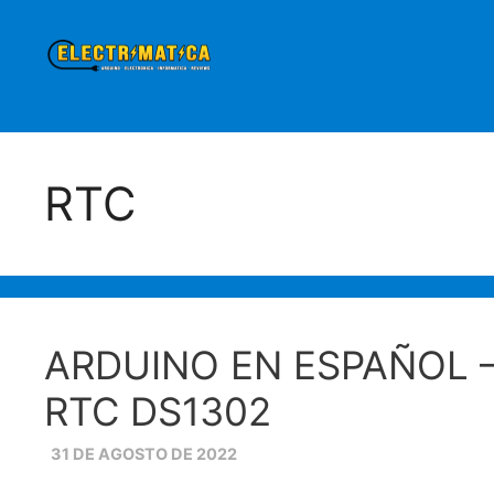
Saltar
al
contenido
RTC
ARDUINO EN ESPAÑOL 
RTC DS1302
31 DE AGOSTO DE 2022