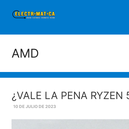
Saltar
al
contenido
AMD
¿VALE LA PENA RYZEN 
10 DE JULIO DE 2023