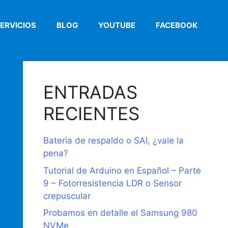
ERVICIOS
BLOG
YOUTUBE
FACEBOOK
ENTRADAS
RECIENTES
Batería de respaldo o SAI, ¿vale la
pena?
Tutorial de Arduino en Español – Parte
9 – Fotorresistencia LDR o Sensor
crepuscular
Probamos en detalle el Samsung 980
NVMe